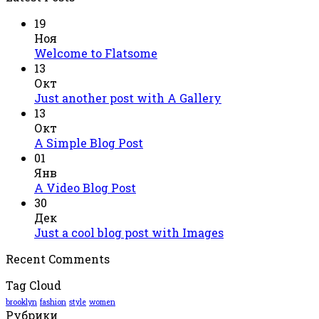
19
Ноя
Welcome to Flatsome
13
Окт
Just another post with A Gallery
13
Окт
A Simple Blog Post
01
Янв
A Video Blog Post
30
Дек
Just a cool blog post with Images
Recent Comments
Tag Cloud
brooklyn
fashion
style
women
Рубрики