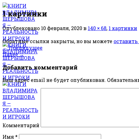
Skip
1 картинки
to
content
Опублековано
10 февраля, 2020
в
140 × 68
,
1 картинки
Обратные ссылки закрыты, но вы можете
оставить
←
Предидущее
Далее
→
Добавить комментарий
Ваш адрес email не будет опубликован.
Обязательн
Комментарий
Имя
*