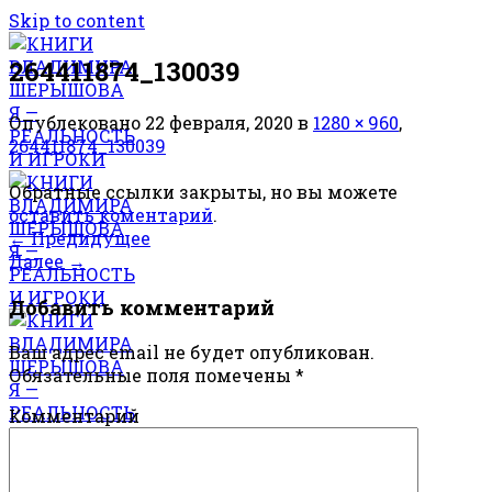
Skip to content
264411874_130039
Опублековано
22 февраля, 2020
в
1280 × 960
,
264411874_130039
Обратные ссылки закрыты, но вы можете
оставить коментарий
.
←
Предидущее
Далее
→
Добавить комментарий
Ваш адрес email не будет опубликован.
Обязательные поля помечены
*
Комментарий