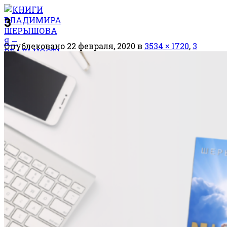
Skip
3
to
content
Опублековано
22 февраля, 2020
в
3534 × 1720
,
3